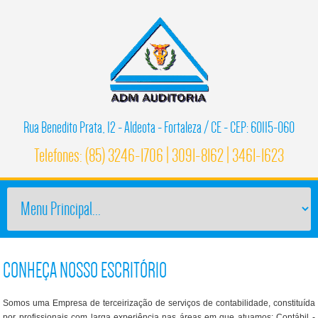
Rua Benedito Prata, 12 - Aldeota - Fortaleza / CE - CEP: 60115-060
Telefones: (85) 3246-1706 | 3091-8162 | 3461-1623
CONHEÇA NOSSO ESCRITÓRIO
Somos uma Empresa de terceirização de serviços de contabilidade, constituída
por profissionais com larga experiência nas áreas em que atuamos: Contábil -